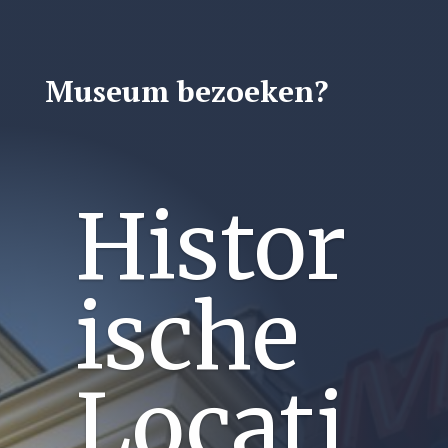
Museum bezoeken?
Piet
Blom