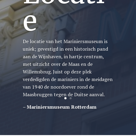
(archit
ect)
De rotterdamse kubuswoning is al meer
dan 30 jaar een architectonisch
fenomeen. Als je er tegen aan kijkt, vraag
je je af of hierin wel gewoond kan
worden. Dat is zeer persoonlijk. Je moet
eerst het gevoel krijgen dat je
bijvoorbeeld hebt bij een goedzittende
jas: het thuisgevoel.